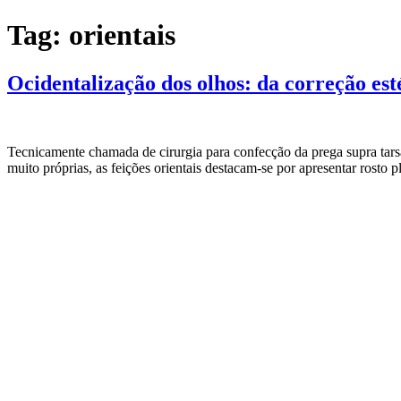
Ir
Tag:
orientais
para
o
conteúdo
Ocidentalização dos olhos: da correção es
Tecnicamente chamada de cirurgia para confecção da prega supra tarsa
muito próprias, as feições orientais destacam-se por apresentar rosto