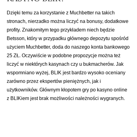
Dzięki temu za korzystanie z Muchbetter na takich
stronach, nierzadko można liczyć na bonusy, dodatkowe
profity. Znakomitym tego przykładem niech będzie
Betsson, który w przypadku głównego depozytu spośród
użyciem Muchbetter, doda do naszego konta bankowego
25 ZŁ. Oczywiście w podobne propozycje można też
liczyć w niektórych kasynach czy u bukmacherów. Jak
wspomniano wyżej, BLIK jest bardzo wysoko oceniany
zarówno przez ekspertów pieniężnych, jak i
użytkowników. Głównym kłopotem gry po kasyno online
z BLIKiem jest brak możliwości należności wygranych.