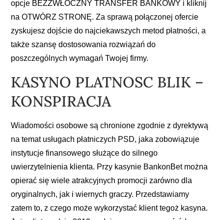
opcje BEZZWŁOCZNY TRANSFER BANKOWY i kliknij
na OTWÓRZ STRONĘ. Za sprawą połączonej ofercie
zyskujesz dojście do najciekawszych metod płatności, a
także szansę dostosowania rozwiązań do
poszczególnych wymagań Twojej firmy.
KASYNO PLATNOSC BLIK –
KONSPIRACJA
Wiadomości osobowe są chronione zgodnie z dyrektywą
na temat usługach płatniczych PSD, jaka zobowiązuje
instytucje finansowego służące do silnego
uwierzytelnienia klienta. Przy kasynie BankonBet można
opierać się wiele atrakcyjnych promocji zarówno dla
oryginalnych, jak i wiernych graczy. Przedstawiamy
zatem to, z czego może wykorzystać klient tegoż kasyna.