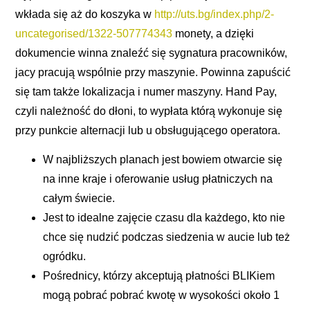
wkłada się aż do koszyka w
http://uts.bg/index.php/2-
uncategorised/1322-507774343
monety, a dzięki
dokumencie winna znaleźć się sygnatura pracowników,
jacy pracują wspólnie przy maszynie. Powinna zapuścić
się tam także lokalizacja i numer maszyny. Hand Pay,
czyli należność do dłoni, to wypłata którą wykonuje się
przy punkcie alternacji lub u obsługującego operatora.
W najbliższych planach jest bowiem otwarcie się
na inne kraje i oferowanie usług płatniczych na
całym świecie.
Jest to idealne zajęcie czasu dla każdego, kto nie
chce się nudzić podczas siedzenia w aucie lub też
ogródku.
Pośrednicy, którzy akceptują płatności BLIKiem
mogą pobrać pobrać kwotę w wysokości około 1