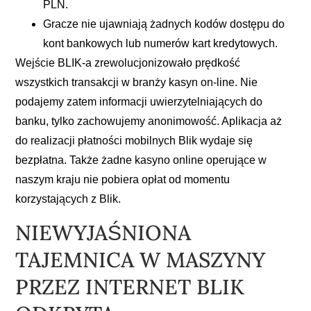
PLN.
Gracze nie ujawniają żadnych kodów dostępu do
kont bankowych lub numerów kart kredytowych.
Wejście BLIK-a zrewolucjonizowało prędkość
wszystkich transakcji w branży kasyn on-line. Nie
podajemy zatem informacji uwierzytelniających do
banku, tylko zachowujemy anonimowość. Aplikacja aż
do realizacji płatności mobilnych Blik wydaje się
bezpłatna. Także żadne kasyno online operujące w
naszym kraju nie pobiera opłat od momentu
korzystających z Blik.
NIEWYJAŚNIONA
TAJEMNICA W MASZYNY
PRZEZ INTERNET BLIK