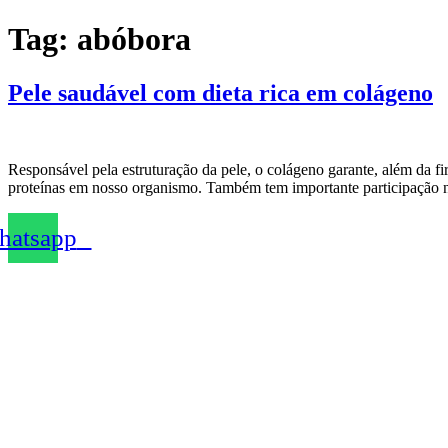
Ir
Tag:
abóbora
para
o
conteúdo
Pele saudável com dieta rica em colágeno
Responsável pela estruturação da pele, o colágeno garante, além da fir
proteínas em nosso organismo. Também tem importante participação no
atsapp