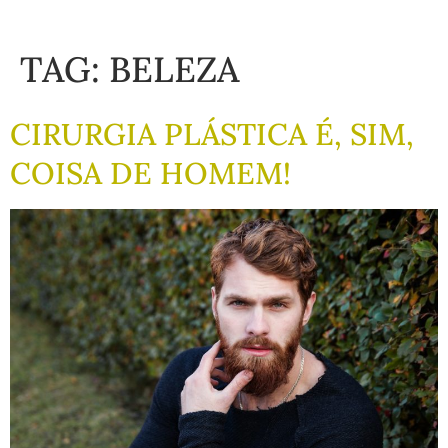
TAG:
BELEZA
CIRURGIA PLÁSTICA É, SIM,
COISA DE HOMEM!