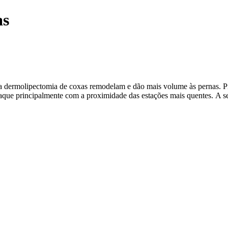
as
a e a dermolipectomia de coxas remodelam e dão mais volume às pernas. 
aque principalmente com a proximidade das estações mais quentes. A 