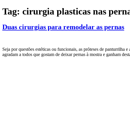
Ir
Tag:
cirurgia plasticas nas pern
para
o
conteúdo
Duas cirurgias para remodelar as pernas
Seja por questões estéticas ou funcionais, as próteses de panturrilh
agradam a todos que gostam de deixar pernas à mostra e ganham dest