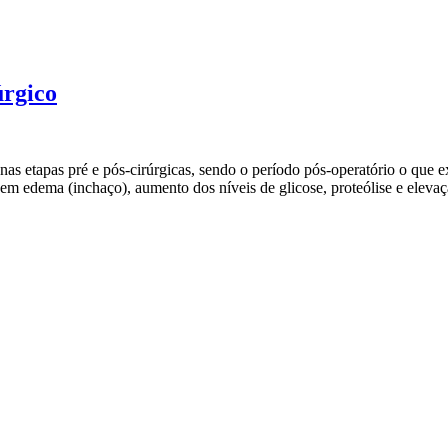
úrgico
 nas etapas pré e pós-cirúrgicas, sendo o período pós-operatório o que
luem edema (inchaço), aumento dos níveis de glicose, proteólise e eleva