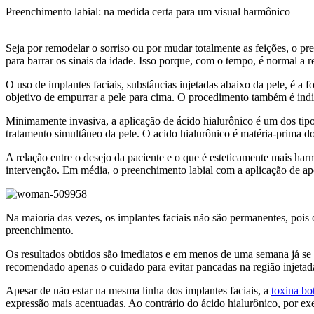
Ir
Preenchimento labial: na medida certa para um visual harmônico
para
o
Seja por remodelar o sorriso ou por mudar totalmente as feições, o pr
conteúdo
para barrar os sinais da idade. Isso porque, com o tempo, é normal a 
O uso de implantes faciais, substâncias injetadas abaixo da pele, é a 
objetivo de empurrar a pele para cima. O procedimento também é indi
Minimamente invasiva, a aplicação de ácido hialurônico é um dos ti
tratamento simultâneo da pele. O acido hialurônico é matéria-prima 
A relação entre o desejo da paciente e o que é esteticamente mais ha
intervenção. Em média, o preenchimento labial com a aplicação de apena
Na maioria das vezes, os implantes faciais não são permanentes, pois
preenchimento.
Os resultados obtidos são imediatos e em menos de uma semana já se t
recomendado apenas o cuidado para evitar pancadas na região injetad
Apesar de não estar na mesma linha dos implantes faciais, a
toxina bo
expressão mais acentuadas. Ao contrário do ácido hialurônico, por exe