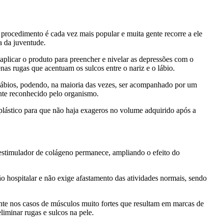
 procedimento é cada vez mais popular e muita gente recorre a ele
a da juventude.
m aplicar o produto para preencher e nivelar as depressões com o
s rugas que acentuam os sulcos entre o nariz e o lábio.
lábios, podendo, na maioria das vezes, ser acompanhado por um
ente reconhecido pelo organismo.
 plástico para que não haja exageros no volume adquirido após a
 estimulador de colágeno permanece, ampliando o efeito do
o hospitalar e não exige afastamento das atividades normais, sendo
nte nos casos de músculos muito fortes que resultam em marcas de
liminar rugas e sulcos na pele.