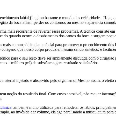
eenchimento labial já agitou bastante o mundo das celebridades. Hoje, o
região da boca afinar, perder os contornos ou mesmo a aparência carnud
forma mais recorrente de reverter esses problemas. A técnica consiste e
cado quando ocorre o desabamento dos cantos da boca e surgem pequena
pos mais comuns de implante facial para promover o preenchimento dos 
do colágeno que nosso corpo produz e, mesmo sendo sintético, é facilm
rmônico para o seu rosto deve ser amplamente discutida com o cirurgião
s 1 mililitro (ml) da substância gera resultado satisfatório.
 o material injetado é absorvido pelo organismo. Mesmo assim, o efeito
em noção do resultado final. Com custo acessível, não requer internaçã
a.
tulínica
também é muito utilizada para remodelar os lábios, principalme
mplo, ao invés de dar volume, ela age paralisando a musculatura para e