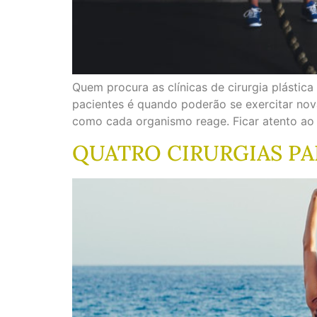
Quem procura as clínicas de cirurgia plástic
pacientes é quando poderão se exercitar nov
como cada organismo reage. Ficar atento ao
QUATRO CIRURGIAS P