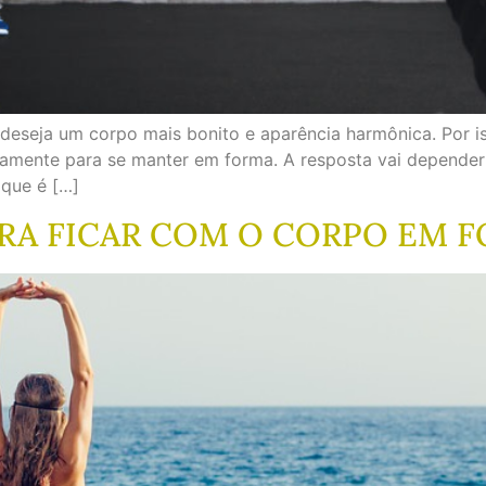
a deseja um corpo mais bonito e aparência harmônica. Por i
amente para se manter em forma. A resposta vai depender
 que é […]
ARA FICAR COM O CORPO EM 