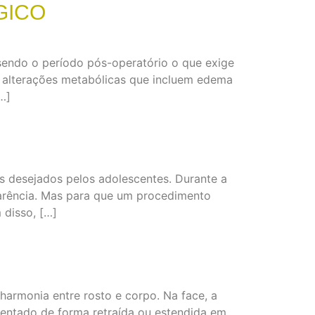
GICO
 sendo o período pós-operatório o que exige
e alterações metabólicas que incluem edema
…]
s desejados pelos adolescentes. Durante a
parência. Mas para que um procedimento
 disso, […]
armonia entre rosto e corpo. Na face, a
esentado de forma retraída ou estendida em