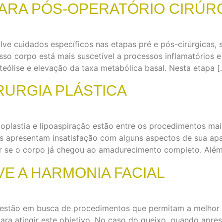
PARA PÓS-OPERATÓRIO CIRÚR
lve cuidados específicos nas etapas pré e pós-cirúrgicas,
o corpo está mais suscetível a processos inflamatórios 
oteólise e elevação da taxa metabólica basal. Nesta etapa [
RURGIA PLÁSTICA
oplastia e lipoaspiração estão entre os procedimentos mai
as apresentam insatisfação com alguns aspectos de sua a
var se o corpo já chegou ao amadurecimento completo. Além
E A HARMONIA FACIAL
 estão em busca de procedimentos que permitam a melhor h
para atingir este objetivo. No caso do queixo, quando apr