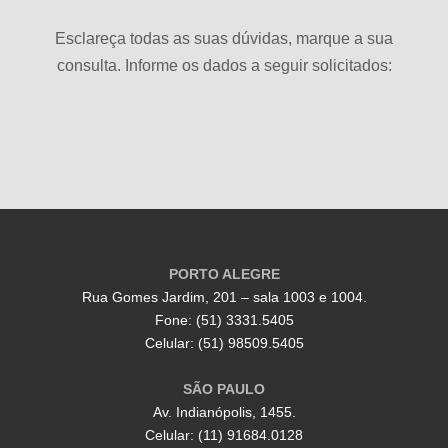
Esclareça todas as suas dúvidas, marque a sua
consulta. Informe os dados a seguir solicitados:
PORTO ALEGRE
Rua Gomes Jardim, 201 – sala 1003 e 1004.
Fone: (51) 3331.5405
Celular: (51) 98509.5405
SÃO PAULO
Av. Indianópolis, 1455.
Celular: (11) 91684.0128