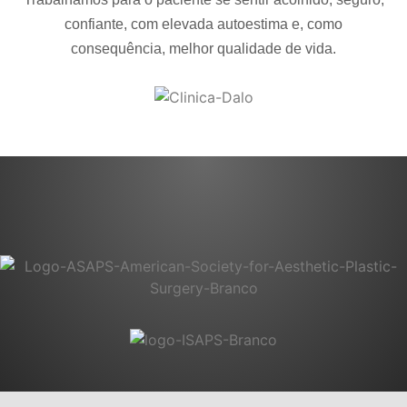
confiante, com elevada autoestima e, como
consequência, melhor qualidade de vida.