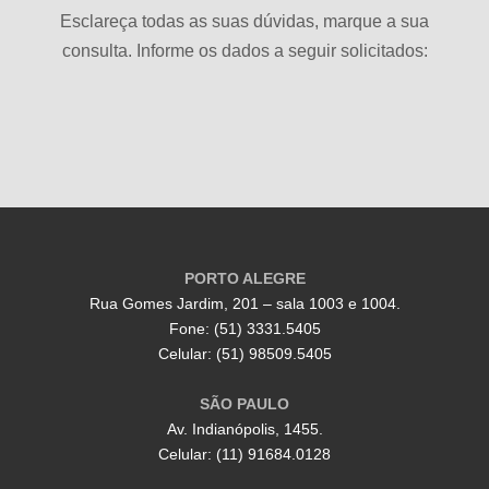
Esclareça todas as suas dúvidas, marque a sua
consulta. Informe os dados a seguir solicitados:
PORTO ALEGRE
Rua Gomes Jardim, 201 – sala 1003 e 1004.
Fone: (51) 3331.5405
Celular: (51) 98509.5405
SÃO PAULO
Av. Indianópolis, 1455.
Celular: (11) 91684.0128