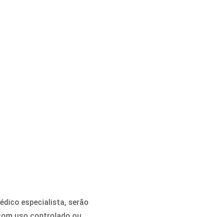
dico especialista, serão
 com uso controlado ou