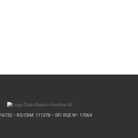
16732 – RS/CRM: 111378 – SP/ RQE Nº: 17064