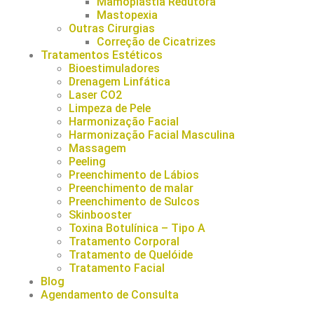
Mamoplastia Redutora
Mastopexia
Outras Cirurgias
Correção de Cicatrizes
Tratamentos Estéticos
Bioestimuladores
Drenagem Linfática
Laser CO2
Limpeza de Pele
Harmonização Facial
Harmonização Facial Masculina
Massagem
Peeling
Preenchimento de Lábios
Preenchimento de malar
Preenchimento de Sulcos
Skinbooster
Toxina Botulínica – Tipo A
Tratamento Corporal
Tratamento de Quelóide
Tratamento Facial
Blog
Agendamento de Consulta