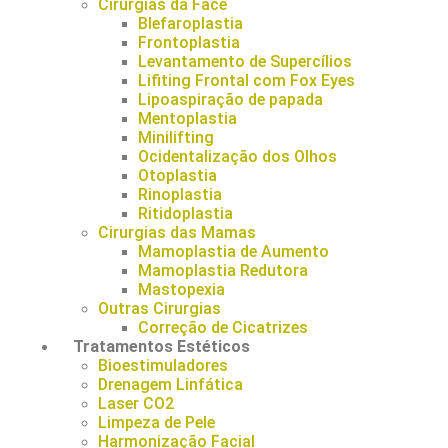
Cirurgias da Face
Blefaroplastia
Frontoplastia
Levantamento de Supercílios
Lifiting Frontal com Fox Eyes
Lipoaspiração de papada
Mentoplastia
Minilifting
Ocidentalização dos Olhos
Otoplastia
Rinoplastia
Ritidoplastia
Cirurgias das Mamas
Mamoplastia de Aumento
Mamoplastia Redutora
Mastopexia
Outras Cirurgias
Correção de Cicatrizes
Tratamentos Estéticos
Bioestimuladores
Drenagem Linfática
Laser CO2
Limpeza de Pele
Harmonização Facial