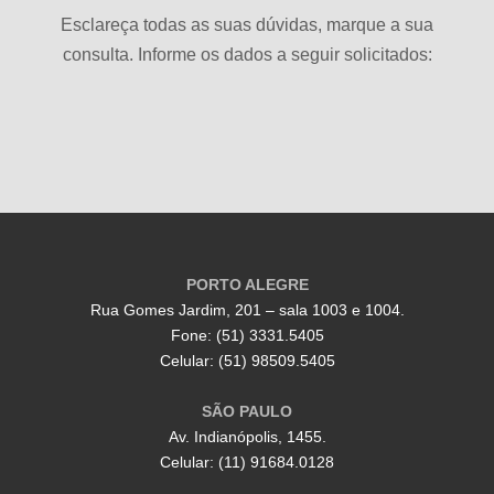
Esclareça todas as suas dúvidas, marque a sua
consulta. Informe os dados a seguir solicitados:
PORTO ALEGRE
Rua Gomes Jardim, 201 – sala 1003 e 1004.
Fone: (51) 3331.5405
Celular: (51) 98509.5405
SÃO PAULO
Av. Indianópolis, 1455.
Celular: (11) 91684.0128