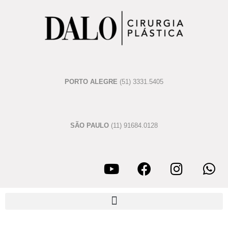
PORTO ALEGRE
(51) 3331.5405
SÃO PAULO
(11) 91684.0128