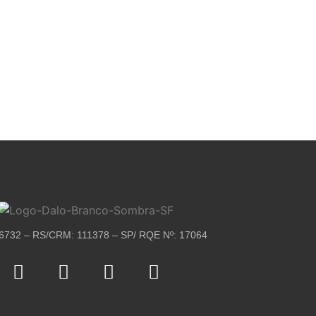
6732 – RS/CRM: 111378 – SP/ RQE Nº: 17064